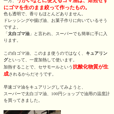
うがいなどに使えるゴマ油は、焙煎せず
一方、
にゴマを生のまま絞って作ったもの。
色も透明で、香りもほとんどありません。
ドレッシングや揚げ油、お菓子作りに向いているそう
ですよ。
「
太白ゴマ油
」と言われ、スーパーでも簡単に手に入
ります。
この白ゴマ油、このまま使うのではなく、
キュアリン
グ
といって、一度加熱して使います。
抗酸化物質が生
加熱することで、セサモールという
成
されるからだそうです。
早速ゴマ油をキュアリングしてみようと、
スーパーで太白ゴマ油、100円ショップで油用の温度計
を買ってきました。