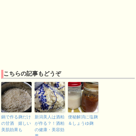
こちらの記事もどうぞ
鍋で作る麹だけ
新潟美人は酒粕
便秘解消に塩麹
の甘酒 嬉しい
が作る？！酒粕
＆しょうゆ麹
美肌効果も
の健康・美容効