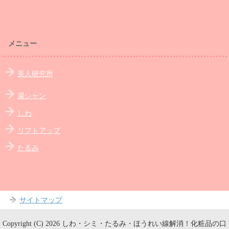
メニュー
美人研究所
湯シャン
しわ
リフトアップ
たるみ
サイトマップ
Copyright (C) 2026 しわ・シミ・たるみ・ほうれい線解消！化粧品の口