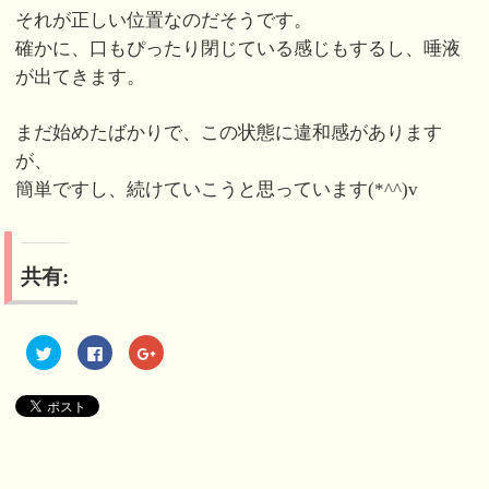
それが正しい位置なのだそうです。
確かに、口もぴったり閉じている感じもするし、唾液
が出てきます。
まだ始めたばかりで、この状態に違和感があります
が、
簡単ですし、続けていこうと思っています(*^^)v
共有:
ク
F
ク
リ
a
リ
ッ
c
ッ
ク
e
ク
し
b
し
て
o
て
T
o
G
w
k
o
i
で
o
t
共
g
t
有
l