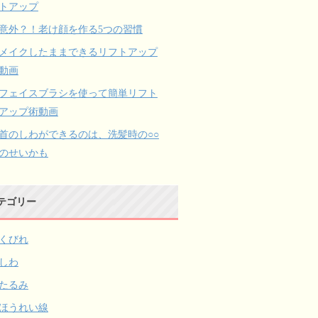
トアップ
意外？！老け顔を作る5つの習慣
メイクしたままできるリフトアップ
動画
フェイスブラシを使って簡単リフト
アップ術動画
首のしわができるのは、洗髪時の○○
のせいかも
テゴリー
くびれ
しわ
たるみ
ほうれい線