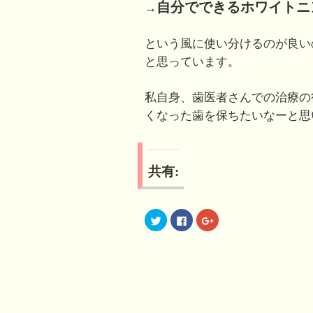
自分でできるホワイトニ
→
という風に使い分けるのが良い
と思っています。
私自身、歯医者さんでの治療の
くなった歯を保ちたいなーと思
共有:
ク
F
ク
リ
a
リ
ッ
c
ッ
ク
e
ク
し
b
し
て
o
て
T
o
G
w
k
o
i
で
o
t
共
g
t
有
l
e
す
e