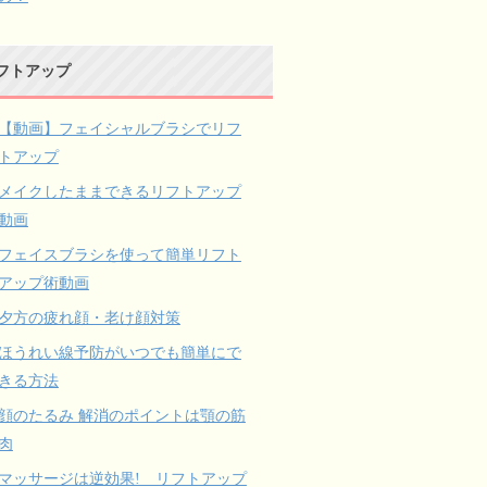
フトアップ
【動画】フェイシャルブラシでリフ
トアップ
メイクしたままできるリフトアップ
動画
フェイスブラシを使って簡単リフト
アップ術動画
夕方の疲れ顔・老け顔対策
ほうれい線予防がいつでも簡単にで
きる方法
顔のたるみ 解消のポイントは顎の筋
肉
マッサージは逆効果! リフトアップ