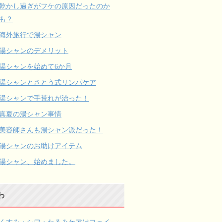
乾かし過ぎがフケの原因だったのか
も？
海外旅行で湯シャン
湯シャンのデメリット
湯シャンを始めて6か月
湯シャンとさとう式リンパケア
湯シャンで手荒れが治った！
真夏の湯シャン事情
美容師さんも湯シャン派だった！
湯シャンのお助けアイテム
湯シャン、始めました。
わ
くすみ・シワ・たるみケアはフェイ