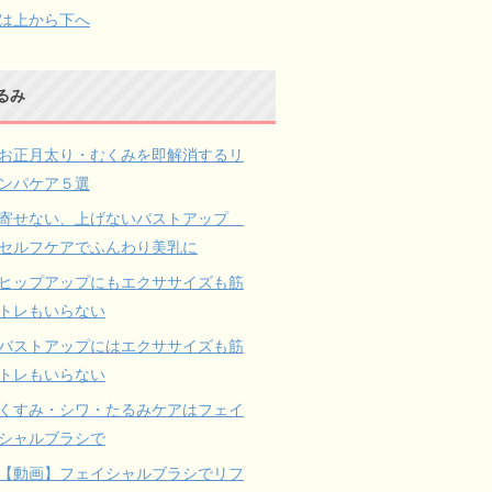
は上から下へ
るみ
お正月太り・むくみを即解消するリ
ンパケア５選
寄せない、上げないバストアップ
セルフケアでふんわり美乳に
ヒップアップにもエクササイズも筋
トレもいらない
バストアップにはエクササイズも筋
トレもいらない
くすみ・シワ・たるみケアはフェイ
シャルブラシで
【動画】フェイシャルブラシでリフ