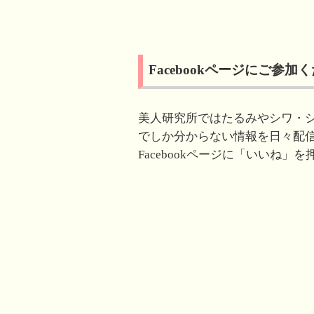
r
る
+
で
に
で
共
は
共
有
ク
有
(
リ
(
新
ッ
新
し
ク
し
い
し
い
Facebookページにご参加
ウ
て
ウ
ィ
く
ィ
ン
だ
ン
ド
さ
ド
ウ
い
ウ
で
(
で
美人研究所ではたるみやシワ・
開
新
開
き
し
き
でしか分からない情報を日々配
ま
い
ま
す
ウ
す
Facebookページに「いいね
)
ィ
)
ン
ド
ウ
で
開
き
ま
す
)