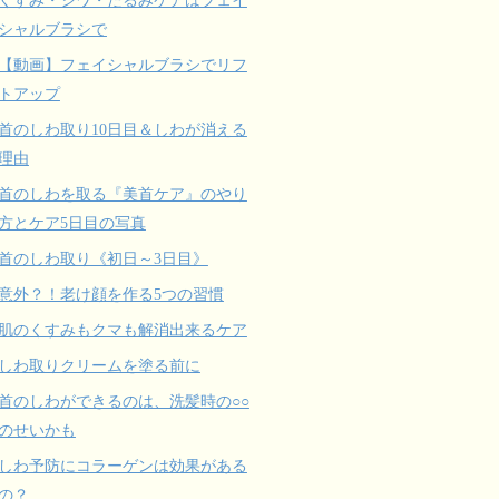
シャルブラシで
【動画】フェイシャルブラシでリフ
トアップ
首のしわ取り10日目＆しわが消える
理由
首のしわを取る『美首ケア』のやり
方とケア5日目の写真
首のしわ取り《初日～3日目》
意外？！老け顔を作る5つの習慣
肌のくすみもクマも解消出来るケア
しわ取りクリームを塗る前に
首のしわができるのは、洗髪時の○○
のせいかも
しわ予防にコラーゲンは効果がある
の？