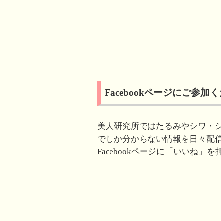
て
o
て
T
o
G
w
k
o
i
で
o
t
共
g
t
有
l
e
す
e
r
る
+
で
に
で
共
は
共
有
ク
有
(
リ
(
新
ッ
新
し
ク
し
い
し
い
Facebookページにご参加
ウ
て
ウ
ィ
く
ィ
ン
だ
ン
ド
さ
ド
ウ
い
ウ
で
(
で
美人研究所ではたるみやシワ・
開
新
開
き
し
き
でしか分からない情報を日々配
ま
い
ま
す
ウ
す
Facebookページに「いいね
)
ィ
)
ン
ド
ウ
で
開
き
ま
す
)