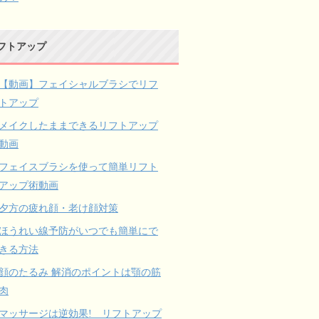
フトアップ
【動画】フェイシャルブラシでリフ
トアップ
メイクしたままできるリフトアップ
動画
フェイスブラシを使って簡単リフト
アップ術動画
夕方の疲れ顔・老け顔対策
ほうれい線予防がいつでも簡単にで
きる方法
顔のたるみ 解消のポイントは顎の筋
肉
マッサージは逆効果! リフトアップ