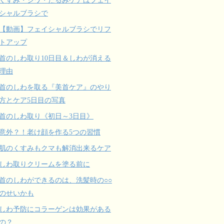
シャルブラシで
【動画】フェイシャルブラシでリフ
トアップ
首のしわ取り10日目＆しわが消える
理由
首のしわを取る『美首ケア』のやり
方とケア5日目の写真
首のしわ取り《初日～3日目》
意外？！老け顔を作る5つの習慣
肌のくすみもクマも解消出来るケア
しわ取りクリームを塗る前に
首のしわができるのは、洗髪時の○○
のせいかも
しわ予防にコラーゲンは効果がある
の？