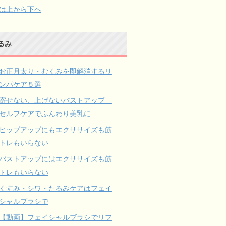
は上から下へ
るみ
お正月太り・むくみを即解消するリ
ンパケア５選
寄せない、上げないバストアップ
セルフケアでふんわり美乳に
ヒップアップにもエクササイズも筋
トレもいらない
バストアップにはエクササイズも筋
トレもいらない
くすみ・シワ・たるみケアはフェイ
シャルブラシで
【動画】フェイシャルブラシでリフ