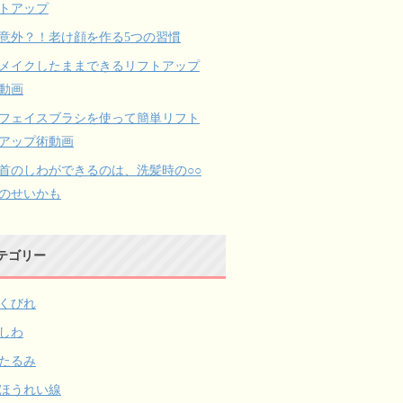
トアップ
意外？！老け顔を作る5つの習慣
メイクしたままできるリフトアップ
動画
フェイスブラシを使って簡単リフト
アップ術動画
首のしわができるのは、洗髪時の○○
のせいかも
テゴリー
くびれ
しわ
たるみ
ほうれい線