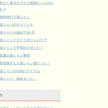
乾かし過ぎがフケの原因だったのか
も？
海外旅行で湯シャン
湯シャンのデメリット
湯シャンを始めて6か月
湯シャンとさとう式リンパケア
湯シャンで手荒れが治った！
真夏の湯シャン事情
美容師さんも湯シャン派だった！
湯シャンのお助けアイテム
湯シャン、始めました。
わ
くすみ・シワ・たるみケアはフェイ