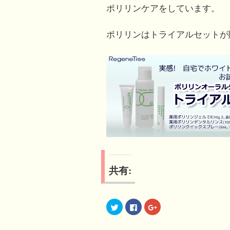
ポリリンケアをしています。
ポリリンはトライアルセットが
共有:
ク
F
ク
リ
a
リ
ッ
c
ッ
ク
e
ク
し
b
し