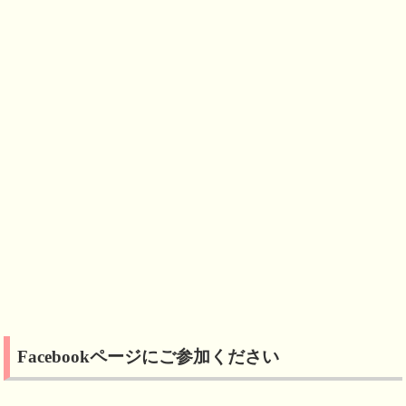
ウ
て
ウ
ィ
く
ィ
ン
だ
ン
ド
さ
ド
ウ
い
ウ
で
(
で
開
新
開
き
し
き
ま
い
ま
す
ウ
す
)
ィ
)
ン
ド
ウ
で
開
き
ま
す
)
Facebookページにご参加ください