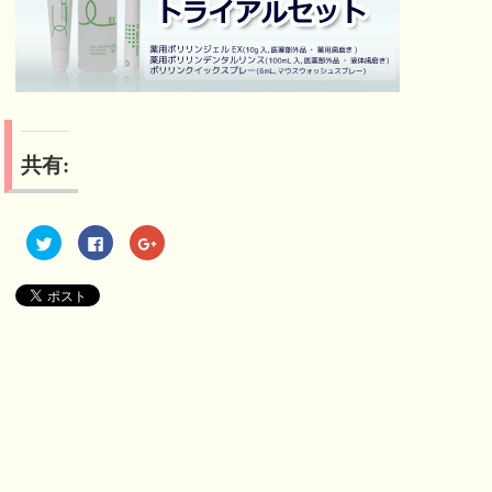
共有:
ク
F
ク
リ
a
リ
ッ
c
ッ
ク
e
ク
し
b
し
て
o
て
T
o
G
w
k
o
i
で
o
t
共
g
t
有
l
e
す
e
r
る
+
で
に
で
共
は
共
有
ク
有
(
リ
(
新
ッ
新
し
ク
し
い
し
い